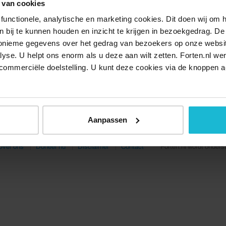
 van cookies
functionele, analytische en marketing cookies. Dit doen wij om
ken bij te kunnen houden en inzicht te krijgen in bezoekgedrag. D
nonieme gegevens over het gedrag van bezoekers op onze websi
lyse. U helpt ons enorm als u deze aan wilt zetten. Forten.nl we
commerciële doelstelling. U kunt deze cookies via de knoppen a
Aanpassen
Over ons
Doneer nu
Disclaimer
Contact
Forten.nl wordt onders