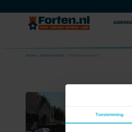
AGEND
Home
>
Zomervakantie
>
Fort-Maarsseveen1
Toestemming