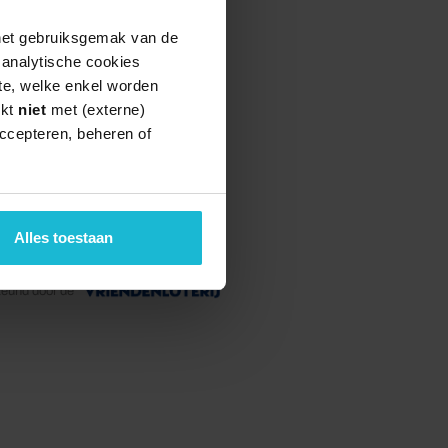
 het gebruiksgemak van de
e analytische cookies
te, welke enkel worden
rkt
niet
met (externe)
ccepteren, beheren of
Alles toestaan
teund door de