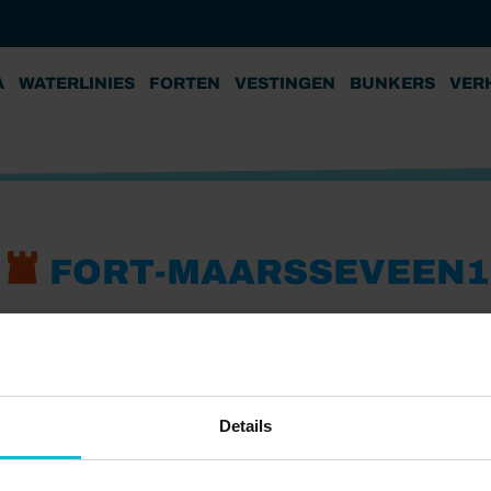
A
WATERLINIES
FORTEN
VESTINGEN
BUNKERS
VER
FORT-MAARSSEVEEN1
Details