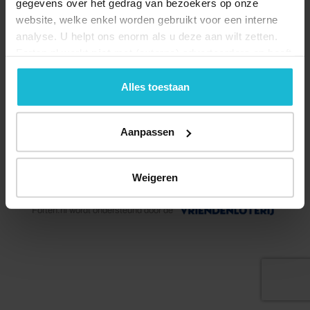
gegevens over het gedrag van bezoekers op onze
website, welke enkel worden gebruikt voor een interne
analyse. U helpt ons enorm als u deze aan wilt zetten.
Forten.nl werkt
niet
met (externe) adverteerders en heeft
geen commerciële doelstelling. U kunt deze cookies via
de knoppen accepteren, beheren of weigeren.
Alles toestaan
Aanpassen
© 2026 Stichting Forten Nederland
Weigeren
Over ons
Doneer nu
Disclaimer
Contact
Forten.nl wordt ondersteund door de