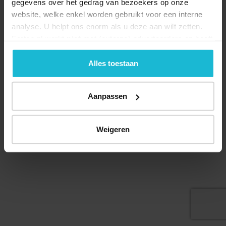
gegevens over het gedrag van bezoekers op onze
website, welke enkel worden gebruikt voor een interne
analyse. U helpt ons enorm als u deze aan wilt zetten.
Forten.nl werkt
niet
met (externe) adverteerders en heeft
geen commerciële doelstelling. U kunt deze cookies via
de knoppen accepteren, beheren of weigeren.
Alles toestaan
Aanpassen
© 2026 Stichting Forten Nederland
Over ons
Doneer nu
Disclaimer
Contact
Weigeren
Forten.nl wordt ondersteund door de