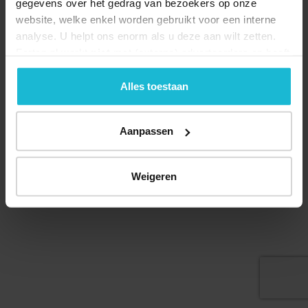
gegevens over het gedrag van bezoekers op onze
website, welke enkel worden gebruikt voor een interne
analyse. U helpt ons enorm als u deze aan wilt zetten.
Forten.nl werkt
niet
met (externe) adverteerders en heeft
geen commerciële doelstelling. U kunt deze cookies via
de knoppen accepteren, beheren of weigeren.
Alles toestaan
Aanpassen
© 2026 Stichting Forten Nederland
Over ons
Doneer nu
Disclaimer
Contact
Weigeren
Forten.nl wordt ondersteund door de