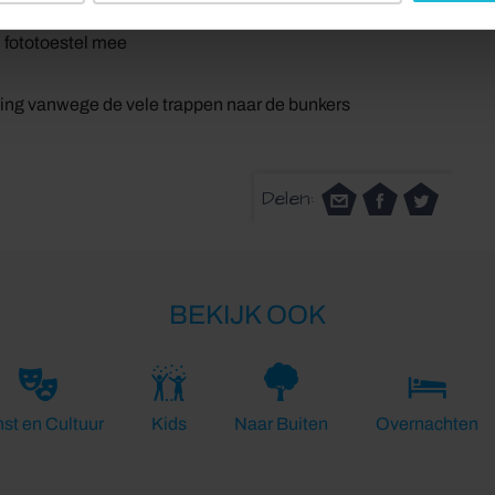
an
 fototoestel mee
king vanwege de vele trappen naar de bunkers
Delen:
BEKIJK OOK
st en Cultuur
Kids
Naar Buiten
Overnachten