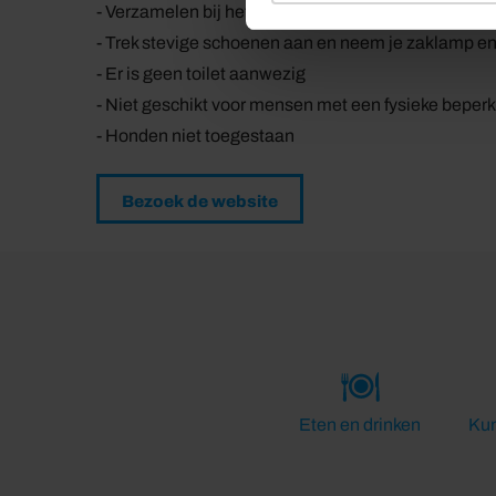
- Verzamelen bij het groene hek links van de oprijla
- Trek stevige schoenen aan en neem je zaklamp en
- Er is geen toilet aanwezig
- Niet geschikt voor mensen met een fysieke beper
- Honden niet toegestaan
Bezoek de website
Eten en drinken
Kun