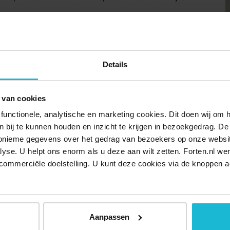
het oude landgoed. Verscholen tussen de villa’s van deze
Het bladerdek van de majestueuze eiken, beuken en
Details
lucht nauwelijks zichtbaar was.
dingen (van juni t/m oktober) door het complex en door
 van cookies
m 11.00 uur en duurt ongeveer 1,5 uur. Vanwege de beperkte
functionele, analytische en marketing cookies. Dit doen wij om
iding. Boek je tickets dus op tijd.
ken bij te kunnen houden en inzicht te krijgen in bezoekgedrag. D
nonieme gegevens over het gedrag van bezoekers op onze websi
lyse. U helpt ons enorm als u deze aan wilt zetten. Forten.nl we
commerciële doelstelling. U kunt deze cookies via de knoppen a
Aanpassen