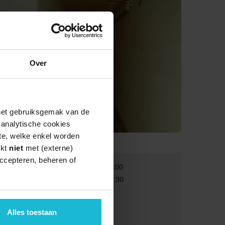
Over
 het gebruiksgemak van de
e analytische cookies
te, welke enkel worden
rkt
niet
met (externe)
ccepteren, beheren of
Van:
03-10-2026 11:00
Tot:
03-10-2026 12:30
Volwassenen:
€ 12,50
Alles toestaan
Kinderen:
€ 8