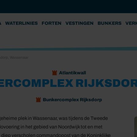
A
WATERLINIES
FORTEN
VESTINGEN
BUNKERS
VER
sdorp, Wassenaar
Atlantikwall
ERCOMPLEX RIJKSDOR
Bunkercomplex Rijksdorp
 geheime plek in Wassenaar, was tijdens de Tweede
voering in het gebied van Noordwijk tot en met
e diep verscholen commandopost van de Koninklijke