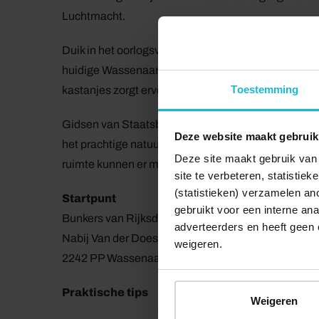
Luchtmacht.
Duik in het oorlogsverleden van de Atlantikwall op 
huidige Wassenaarse wijk ligt het bunkercomplex. 
Toestemming
kastanjes zorgt ervoor dat de bebouwing vanuit de 
Gidsen van Staatsbosbeheer verzorgen hier rondlei
Deze website maakt gebruik
het prachtige natuurgebied. De rondleiding start o
Deze site maakt gebruik van 
ruimte kunnen er maar 15 mensen mee met een rondle
site te verbeteren, statistie
(statistieken) verzamelen a
Startpunt
gebruikt voor een interne ana
Bunkers van Rijksdorp
adverteerders en heeft geen 
Nabij Van der Doeslaan 3
weigeren.
2242 PP Wassenaar
Praktische tips
Weigeren