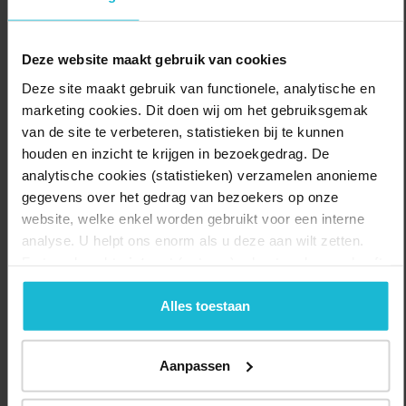
Praktische tips
- Verzamelen bij het groene hek links van de oprijlaan
Deze website maakt gebruik van cookies
- Trek stevige schoenen aan en neem je zaklamp en fototoestel
Deze site maakt gebruik van functionele, analytische en
mee
marketing cookies. Dit doen wij om het gebruiksgemak
- Er is geen toilet aanwezig
van de site te verbeteren, statistieken bij te kunnen
- Niet geschikt voor mensen met een fysieke beperking vanwege
houden en inzicht te krijgen in bezoekgedrag. De
de vele trappen naar de bunkers
- Honden niet toegestaan
analytische cookies (statistieken) verzamelen anonieme
gegevens over het gedrag van bezoekers op onze
website, welke enkel worden gebruikt voor een interne
Delen:
Bezoek de website
analyse. U helpt ons enorm als u deze aan wilt zetten.
Forten.nl werkt
niet
met (externe) adverteerders en heeft
geen commerciële doelstelling. U kunt deze cookies via
de knoppen accepteren, beheren of weigeren.
Alles toestaan
Aanpassen