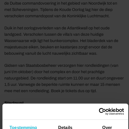
de Duitse commandovoering in het gebied van Noordwijk tot en
met Scheveningen. Tijdens de Koude Oorlog lag hier de diep
verscholen commandopost van de Koninklijke Luchtmacht.
Duik in het oorlogsverleden van de Atlantikwall op het oude
landgoed. Verscholen tussen de villa’s van deze huidige
Wassenaarse wijk ligt het bunkercomplex. Het bladerdek van de
majestueuze eiken, beuken en kastanjes zorgt ervoor dat de
bebouwing vanuit de lucht nauwelijks zichtbaar was.
Gidsen van Staatsbosbeheer verzorgen hier rondleidingen (van
juni t/m oktober) door het complex en door het prachtige
natuurgebied. De rondleiding start om 11.00 uur en duurt ongeveer
1,5 uur. Vanwege de beperkte ruimte kunnen er maar 15 mensen
mee met een rondleiding. Boek je tickets dus op tijd.
Startpunt
Bunkers van Rijksdorp
Nabij Van der Doeslaan 3
2242 PP Wassenaar
Toestemming
Details
Over