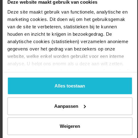
Deze website maakt gebruik van cookies
Megen naar Ravenstein.
Deze site maakt gebruik van functionele, analytische en
Routekaarten en informatie:
marketing cookies. Dit doen wij om het gebruiksgemak
Bij de Toeristische Informatiecentra (VVV) van Megen, Ravenstein
van de site te verbeteren, statistieken bij te kunnen
en Oss zijn routewaaiers en gratis losse kaarten verkrijgbaar.
houden en inzicht te krijgen in bezoekgedrag. De
analytische cookies (statistieken) verzamelen anonieme
Complete routewaaier:
€ 2,95, bevat de volledige route en
gegevens over het gedrag van bezoekers op onze
14 lokale rondjes.
website, welke enkel worden gebruikt voor een interne
Losse kaarten:
Gratis voor lokale etappes.
analyse. U helpt ons enorm als u deze aan wilt zetten.
Forten.nl werkt
niet
met (externe) adverteerders en heeft
Geniet van deze historische en pittoreske fietsroute en ontdek het
geen commerciële doelstelling. U kunt deze cookies via
verhaal van de Nederlanden tijdens de Tachtigjarige Oorlog!
de knoppen accepteren, beheren of weigeren.
Alles toestaan
Delen:
Naar de route
Aanpassen
Weigeren