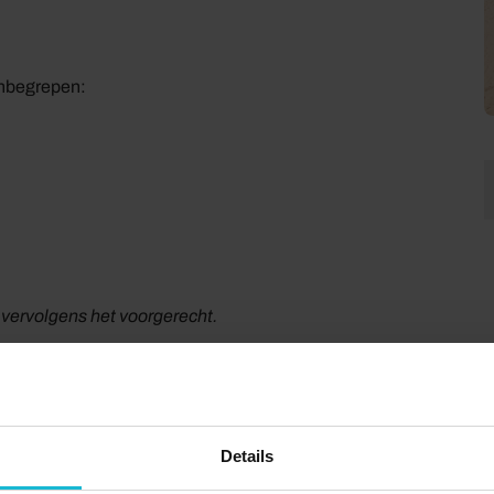
inbegrepen:
n vervolgens het voorgerecht.
 verrassing. De aanblik van de Loonse en Drunense
 terrein van 30 vierkante kilometer ligt een van de
Details
ropa. Een bijzonder gezicht. Deze ‘Brabantse Sahara’