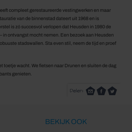
 heeft compleet gerestaureerde vestingwerken en maar
auratie van de binnenstad dateert uit 1968 en is
rstel is zó succesvol verlopen dat Heusden in 1980 de
e – in ontvangst mocht nemen. Een bezoek aan Heusden
robuuste stadswallen. Sta even stil, neem de tijd en proef
het toetje wacht. We fietsen naar Drunen en sluiten de dag
bants genieten.
Delen:
BEKIJK OOK