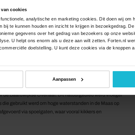
r het nodige onderhoud zorgen.
 van cookies
functionele, analytische en marketing cookies. Dit doen wij om
ken bij te kunnen houden en inzicht te krijgen in bezoekgedrag. D
ar Nieuwkuijk, dat onderdeel uitmaakt van de Langstraat.
nonieme gegevens over het gedrag van bezoekers op onze websi
- en lederproductie. Het nabijgelegen Waalwijk is nog
lyse. U helpt ons enorm als u deze aan wilt zetten. Forten.nl we
commerciële doelstelling. U kunt deze cookies via de knoppen a
stellingmolen is gebouwd in 1886, is in 1965 grondig
orenmolen. We pauzeren bij deze trotse wiekendrager, dus
Aanpassen
oor de Baardwijkse Overlaat. Dit natuurgebied werd vroeger
ats die gebruikt werd om hoge waterstanden in de Maas op
fgevoerd via spoelgaten, waar vooral kikkers en