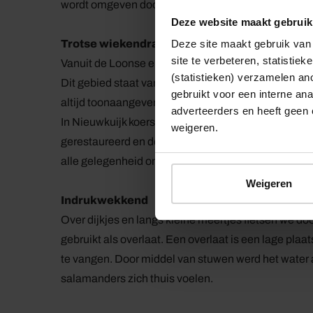
wordt omgeven door heidevelden waar schapen voo
Deze website maakt gebruik
Trotse wiekendrager
Deze site maakt gebruik van 
site te verbeteren, statistie
Vanuit de Loonse en Drunense Duinen fietsen we na
(statistieken) verzamelen a
Dit gebied staat van oudsher bekend om zijn schoen
gebruikt voor een interne ana
altijd toonaangevend als schoenhandelscentrum.
adverteerders en heeft geen 
In Nieuwkuijk koersen we naar de Emmamolen. Deze 
weigeren.
gerestaureerd en doet sinds 1993 weer dienst als k
alle gelegenheid om even een kijkje te nemen.
Weigeren
Indrukwekkend
Over dijkjes en langs kleine meertjes fietsen we d
gebruikt als overlaat. Een overlaat is een lage pla
te vangen. Door middel van stuwen werd het water a
salamanders zich thuis voelen.