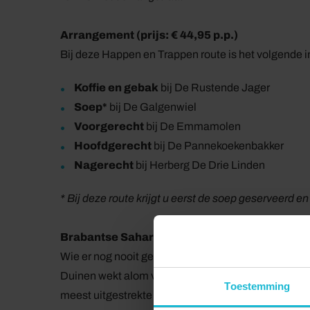
Arrangement (prijs: € 44,95 p.p.)
Bij deze Happen en Trappen route is het volgende 
Koffie en gebak
bij De Rustende Jager
Soep*
bij De Galgenwiel
Voorgerecht
bij De Emmamolen
Hoofdgerecht
bij De Pannekoekenbakker
Nagerecht
bij Herberg De Drie Linden
* Bij deze route krijgt u eerst de soep geserveerd e
Brabantse Sahara
Wie er nog nooit geweest is, wacht een aangename
Duinen wekt alom verbazing en verwondering. Op een
Toestemming
meest uitgestrekte stuifzandgebieden van West-Eu