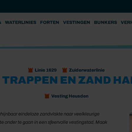
A
WATERLINIES
FORTEN
VESTINGEN
BUNKERS
VER
Linie 1629
Zuiderwaterlinie
 TRAPPEN EN ZAND H
Vesting Heusden
schijnbaar eindeloze zandvlakte naar veelkleurige
te onder te gaan in een sfeervolle vestingstad. Maak