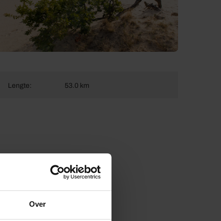
Lengte:
53.0 km
Over