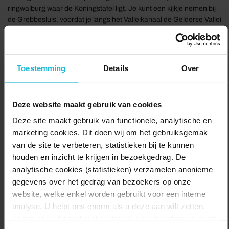
ringwalburg waar de Koningstafel ligt. Je kunt een kijkje nemen bij
de Grebbesluis, voordat je langs het Valleikanaal de Gelderse Vallei
in loopt. Wat is het landschap hier ineens vlak en uitgestrekt!
Kasteel Heimerstein werd tijdens de Slag om de Grebbeberg in
1940 compleet vernietigd. In 1946 is het kasteel weer opgebouwd,
zij het niet in oude stijl. Via de bossen op de Laarsenberg kom je
Toestemming
Details
Over
weer bij het vertrekpunt: 't Paviljoen Rhenen (Bar/Lounge,
Restaurant & Hotel).
Deze website maakt gebruik van cookies
Honden zijn niet toegestaan op de Grebbeberg.
Deze site maakt gebruik van functionele, analytische en
marketing cookies. Dit doen wij om het gebruiksgemak
Delen:
Naar de route
van de site te verbeteren, statistieken bij te kunnen
houden en inzicht te krijgen in bezoekgedrag. De
analytische cookies (statistieken) verzamelen anonieme
gegevens over het gedrag van bezoekers op onze
website, welke enkel worden gebruikt voor een interne
analyse. U helpt ons enorm als u deze aan wilt zetten.
Forten.nl werkt
niet
met (externe) adverteerders en heeft