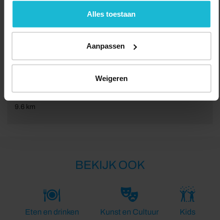
geen commerciële doelstelling. U kunt deze cookies via
de knoppen accepteren, beheren of weigeren.
Alles toestaan
Aanpassen
Weigeren
Lengte:
9.6 km
BEKIJK OOK
Eten en drinken
Kunst en Cultuur
Kids