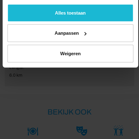
geen commerciële doelstelling. U kunt deze cookies via
de knoppen accepteren, beheren of weigeren.
Alles toestaan
Aanpassen
Weigeren
Lengte:
6.0 km
BEKIJK OOK