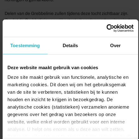
Delen van de Grebbelinie zullen tijdens deze tocht zichtbaar zijn.
Omdat de Grebbelinie vooral bestaat uit aarden werken, is er in de
loop van de tijd een prachtig natuurgebied ontstaan. Bovendien
toont het Breeschoterpad het mooie buitengebied van Renswoude
en Scherpenzeel.
Toestemming
Details
Over
Voor de route van het Breeschoterpad dien je een brochure te
kopen bij een lokaal VVV-kantoor, zoals 't Winkeltje van Oostbroek
Deze website maakt gebruik van cookies
in de Bilt.
Deze site maakt gebruik van functionele, analytische en
Delen:
Naar de route
marketing cookies. Dit doen wij om het gebruiksgemak
van de site te verbeteren, statistieken bij te kunnen
houden en inzicht te krijgen in bezoekgedrag. De
analytische cookies (statistieken) verzamelen anonieme
gegevens over het gedrag van bezoekers op onze
website, welke enkel worden gebruikt voor een interne
analyse. U helpt ons enorm als u deze aan wilt zetten.
Forten.nl werkt
niet
met (externe) adverteerders en heeft