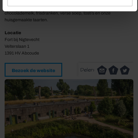
tussendoor te genieten van onder andere lekkere koffie, warme
chocolademelk, frisdranken, verse soep, tosti’s en onze
huisgemaakte taarten.
Locatie
Fort bij Nigtevecht
Velterslaan 1
1391 HV Abcoude
Delen:
Bezoek de website