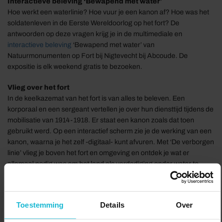
Interactieve beleving ‘Bewapend met water'
Hoe werkt een waterlinie? Hoe vuur je een kanon af? Hoe was het
soldatenleven in de Eerste Wereldoorlog op het fort? De
antwoorden op deze vragen krijg je in de multimediale en
interactieve beleving
‘Bewapend met water’ van
Natuurmonumenten op Fort bij Nigtevecht bij Abcoude. De
expositie is elk weekend gratis te bezoeken.
Vlieg over het fort
In de keelkazemat van het fort is van alles te beleven. Een
korporaal en een sergeant vertellen je over hun diensttijd tijdens de
mobilisatie van 1914-1918. Er staat een kanon zoals dat toen
gebruikt werd. Op een interactief scherm zie je de werking van een
kanon, waarna je het zelf -digitaal- kunt afvuren. Met ‘De verborgen
linie’ vlieg je boven het fort en omgeving en ontdek je wat er
allemaal nodig was om het land als verdediging onder water te
zetten.
Planten en dieren op het fort
Toestemming
Details
Over
Fort bij Nigtevecht is een plaats met veel natuurschoon, ruimte en
rust. Het is een rustplaats voor onder meer fuut en kleine karekiet.