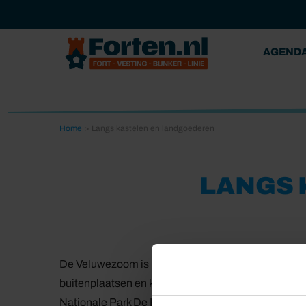
AGEND
Home
>
Langs kastelen en landgoederen
LANGS 
De Veluwezoom is bekend om ‘Gelders Arcadië’, he
buitenplaatsen en kastelen. Je fietst door het west
Nationale Park De Hoge Veluwe en de Nederrijn.