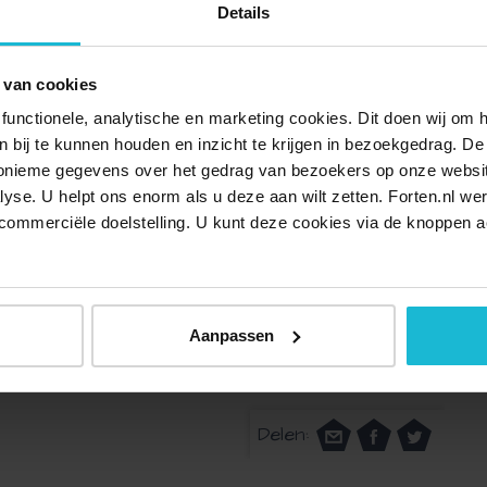
Details
 altijd veel aantrekkingskracht op welgestelde families.
te tuinen en parken aan. Daarom staat de Veluwezoom nu
 van cookies
strekte landgoederen, buitenplaatsen en kastelen. Deze
functionele, analytische en marketing cookies. Dit doen wij om
t gebied, prachtig gelegen tussen Het Nationale Park De
ken bij te kunnen houden en inzicht te krijgen in bezoekgedrag. D
n aan de zuidzijde. De route start bij Landgoed
nonieme gegevens over het gedrag van bezoekers op onze websi
lyse. U helpt ons enorm als u deze aan wilt zetten. Forten.nl we
ndt. Dit is een tunnelvormige beukenhaag van ruim 300
commerciële doelstelling. U kunt deze cookies via de knoppen a
uis Zypendaal waar je op een zondag het prachtige 18e-
h. Hier kun je in het authentieke kasteelcafé De Zalmen
Aanpassen
engen? Op elk knooppunt vind je een kaart op het
 aanpassen.
Delen: