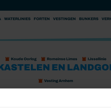
A
WATERLINIES
FORTEN
VESTINGEN
BUNKERS
VER
Koude Oorlog
Romeinse Limes
IJssellinie
KASTELEN EN LANDG
Vesting Arnhem
t landschap van uitgestrekte landgoederen,
elijke gedeelte van dit gebied, prachtig gelegen tussen Het