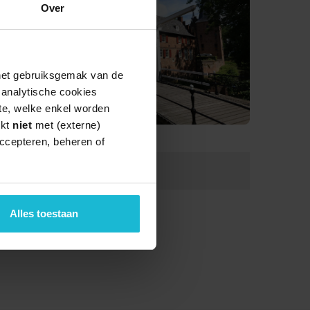
Over
 het gebruiksgemak van de
e analytische cookies
te, welke enkel worden
rkt
niet
met (externe)
ccepteren, beheren of
Lengte:
46.0 km
Alles toestaan