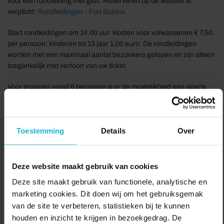
voor een rondleiding met gids. Reserveren op de website is
verplicht:
Rondleidingen - Fort Sabina
Start rondleidingen om 14.00 uur. Kosten voor volwassenen € 7,50
per persoon; kinderen tot 13 jaar 1,00 euro. De rondleidingen
worden met een maximaal aantal bezoekers gelopen en zijn alleen
toegankelijk met vertoon van uw ticket.
Voor groepen vanaf 6 personen is er de mogelijkheid een aparte
afspraak te maken voor een rondleiding. Vul dan het
aanvraagformulier in op de pagina rondleidingen van onze website.
https://fortsabina.nl/rondleidingen
Toestemming
Details
Over
Geschikt voor alle leeftijden.
Delen:
Deze website maakt gebruik van cookies
Bezoek de website
Deze site maakt gebruik van functionele, analytische en
marketing cookies. Dit doen wij om het gebruiksgemak
van de site te verbeteren, statistieken bij te kunnen
houden en inzicht te krijgen in bezoekgedrag. De