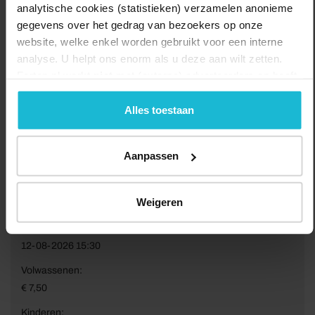
analytische cookies (statistieken) verzamelen anonieme
gegevens over het gedrag van bezoekers op onze
website, welke enkel worden gebruikt voor een interne
analyse. U helpt ons enorm als u deze aan wilt zetten.
Forten.nl werkt
niet
met (externe) adverteerders en heeft
geen commerciële doelstelling. U kunt deze cookies via
de knoppen accepteren, beheren of weigeren.
Alles toestaan
Aanpassen
Van:
Weigeren
12-08-2026 14:00
Tot:
12-08-2026 15:30
Volwassenen:
€ 7,50
Kinderen: