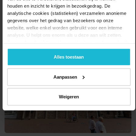
houden en inzicht te krijgen in bezoekgedrag. De
Startpunt en Eindpunt
analytische cookies (statistieken) verzamelen anonieme
Kerkplein 1
gegevens over het gedrag van bezoekers op onze
6811 EB Arnhem
website, welke enkel worden gebruikt voor een interne
analyse. U helpt ons enorm als u deze aan wilt zetten.
Delen:
Naar de route
Forten.nl werkt
niet
met (externe) adverteerders en heeft
geen commerciële doelstelling. U kunt deze cookies via
de knoppen accepteren, beheren of weigeren.
Alles toestaan
Aanpassen
Weigeren