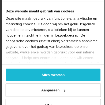
Deze website maakt gebruik van cookies
Deze site maakt gebruik van functionele, analytische en
marketing cookies. Dit doen wij om het gebruiksgemak
van de site te verbeteren, statistieken bij te kunnen
houden en inzicht te krijgen in bezoekgedrag. De
analytische cookies (statistieken) verzamelen anonieme
gegevens over het gedrag van bezoekers op onze
website, welke enkel worden gebruikt voor een interne
analyse. U helpt ons enorm als u deze aan wilt zetten.
Forten.nl werkt
niet
met (externe) adverteerders en heeft
geen commerciële doelstelling. U kunt deze cookies via
de knoppen accepteren, beheren of weigeren.
Alles toestaan
Lengte:
59.0 km
Aanpassen