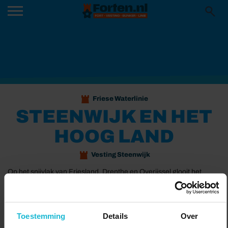
Friese Waterlinie
STEENWIJK EN HET
HOOG LAND
Vesting Steenwijk
Op het snijvlak van Friesland, Drenthe en Overijssel glooit het
landschap. Prachtige beboste heuvels vormen het decor. Deze
stuwwallen zijn ontstaan in de voorlaatste ijstijd. In de grond
rondom Steenwijk zitten veel zwerfkeien.
Toestemming
Details
Over
Delen:
Naar de route