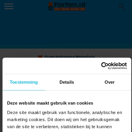
Oude Hollandse Waterlinie
STORYTRAIL
STADSWANDELING
Toestemming
Details
Over
SCHOONHOVEN
Vesting Schoonhoven
Deze website maakt gebruik van cookies
De stadswandeling Schoonhoven beleef je als een combinatie
Deze site maakt gebruik van functionele, analytische en
tussen theater en historie. Dit prachtige stadje aan de rivier de Lek
marketing cookies. Dit doen wij om het gebruiksgemak
staat bol van sagen en legenden. Stap mee en raak betoverd door
van de site te verbeteren, statistieken bij te kunnen
de heks, de kapitein en de heilige. Een interactieve