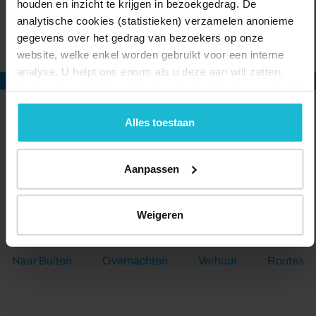
houden en inzicht te krijgen in bezoekgedrag. De
vertelvoorstelling voor iedereen. Zo heb je Schoonhoven nog nooit
analytische cookies (statistieken) verzamelen anonieme
beleefd.
gegevens over het gedrag van bezoekers op onze
Delen:
website, welke enkel worden gebruikt voor een interne
analyse. U helpt ons enorm als u deze aan wilt zetten.
Forten.nl werkt
niet
met (externe) adverteerders en heeft
geen commerciële doelstelling. U kunt deze cookies via
de knoppen accepteren, beheren of weigeren.
Alles toestaan
BEKIJK OOK
Aanpassen
Eten en drinken
Kunst en Cultuur
Kids
Weigeren
Naar Buiten
Overnachten
Verhuur
Routes