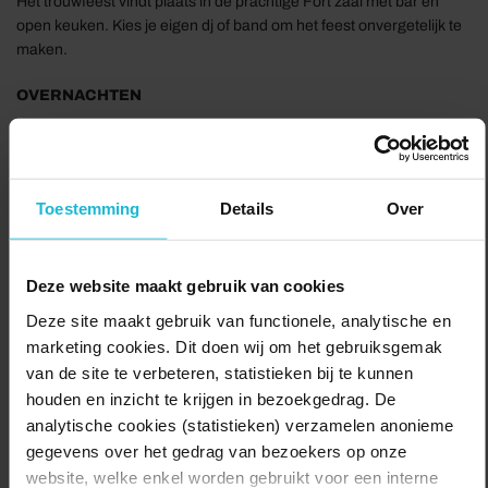
Het trouwfeest vindt plaats in de prachtige Fort zaal met bar en
open keuken. Kies je eigen dj of band om het feest onvergetelijk te
maken.
OVERNACHTEN
Als je bij ons trouwt staan er 12 hotelkamers tot je beschikking. Als
bruidspaar breng je de huwelijksnacht natuurlijk door in een van de
prachtige suites. De andere bruiloftsgasten kunnen overnachten in
Toestemming
Details
Over
een van de andere luxe kamers van het fort.
Zijn er meer vrienden of familieleden die willen blijven? Het is
mogelijk 4 extra kamers bij te boeken in de Fortwachterswoning, op
Deze website maakt gebruik van cookies
50 meter afstand van het fort.
Deze site maakt gebruik van functionele, analytische en
marketing cookies. Dit doen wij om het gebruiksgemak
De volgende ochtend kunnen jullie tijdens een gezamenlijk ontbijt
van de site te verbeteren, statistieken bij te kunnen
napraten over jullie bijzondere dag.
houden en inzicht te krijgen in bezoekgedrag. De
Willen jullie nog even ontspannen nagenieten? Dan kun je een
analytische cookies (statistieken) verzamelen anonieme
heerlijke verwendag in onze luxe wellness reserveren.
gegevens over het gedrag van bezoekers op onze
website, welke enkel worden gebruikt voor een interne