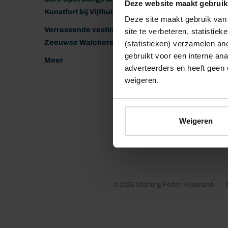
Deze website maakt gebruik
Kunstfort bij Vijfhuizen
Deze site maakt gebruik van 
Verrassende vestingen van het
site te verbeteren, statistie
Zeeuwse Walcheren
(statistieken) verzamelen a
gebruikt voor een interne ana
Meer
adverteerders en heeft geen 
weigeren.
Weigeren
© 2026 Stichting Forten Nederland