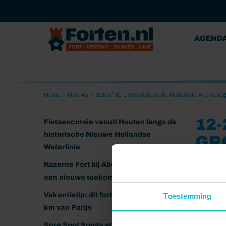
AGEND
Home
>
Nieuws
>
Beleef de Limes tijdens de Nationale Archeolo
12
Fietsexcursie vanuit Houten langs de
historische Nieuwe Hollandse
GR
Waterlinie
11-06-202
Kazerne Fort bij Abcoude klaar voor
een nieuwe toekomst
Vakantietip: dit fort ligt nog geen 20
Toestemming
km van Parijs
Sore Spot Songs strijkt neer op het