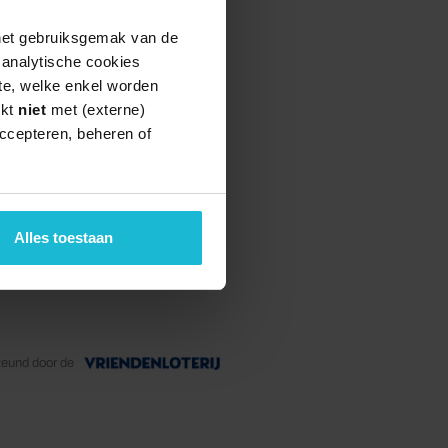
 het gebruiksgemak van de
e analytische cookies
te, welke enkel worden
rkt
niet
met (externe)
ccepteren, beheren of
Alles toestaan
teund door de