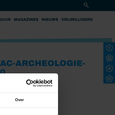
HUUR
MAGAZINES
NIEUWS
VRIJWILLIGERS
0
WAC-ARCHEOLOGIE-
0
Over