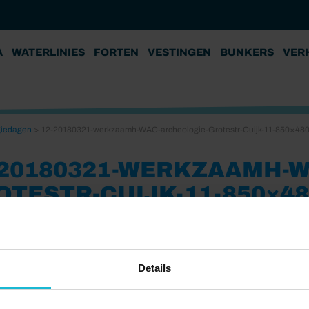
A
WATERLINIES
FORTEN
VESTINGEN
BUNKERS
VER
giedagen
>
12-20180321-werkzaamh-WAC-archeologie-Grotestr-Cuijk-11-850×48
-20180321-WERKZAAMH-
OTESTR-CUIJK-11-850×48
5
Details