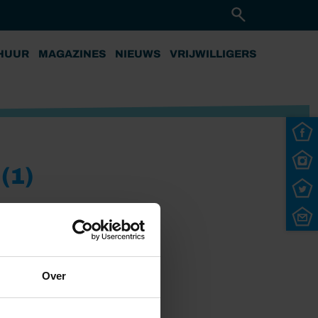
HUUR
MAGAZINES
NIEUWS
VRIJWILLIGERS
(1)
Over