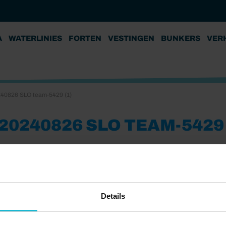
A
WATERLINIES
FORTEN
VESTINGEN
BUNKERS
VER
40826 SLO team-5429 (1)
20240826 SLO TEAM-5429 
Details