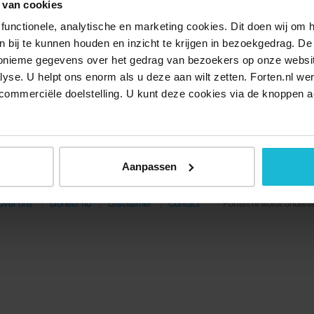
 van cookies
functionele, analytische en marketing cookies. Dit doen wij om
ken bij te kunnen houden en inzicht te krijgen in bezoekgedrag. D
nonieme gegevens over het gedrag van bezoekers op onze websi
lyse. U helpt ons enorm als u deze aan wilt zetten. Forten.nl we
commerciële doelstelling. U kunt deze cookies via de knoppen a
Aanpassen
Over ons
Doneer nu
Disclaimer
Contact
Forten.nl wordt onders