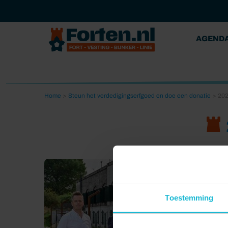
AGEND
Home
>
Steun het verdedigingserfgoed en doe een donatie
>
202
Toestemming