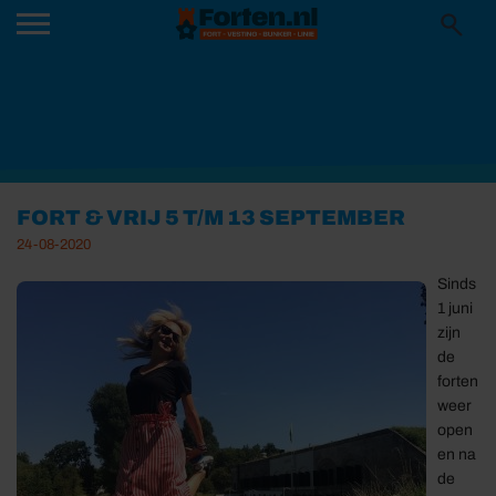
FORT & VRIJ 5 T/M 13 SEPTEMBER
24-08-2020
Sinds
1 juni
zijn
de
forten
weer
open
en na
de