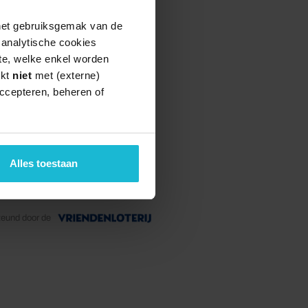
 het gebruiksgemak van de
e analytische cookies
te, welke enkel worden
rkt
niet
met (externe)
ccepteren, beheren of
Alles toestaan
teund door de