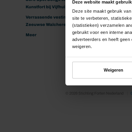
Deze website maakt gebruik
Kunstfort bij Vijfhuizen
Deze site maakt gebruik van 
Verrassende vestingen van het
site te verbeteren, statistie
Zeeuwse Walcheren
(statistieken) verzamelen a
gebruikt voor een interne ana
Meer
adverteerders en heeft geen 
weigeren.
Weigeren
© 2026 Stichting Forten Nederland