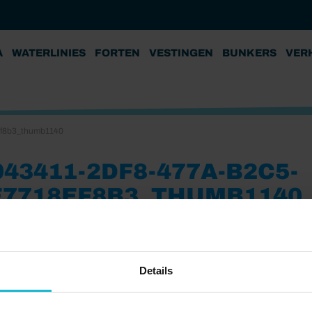
A
WATERLINIES
FORTEN
VESTINGEN
BUNKERS
VER
ef8b3_thumb1140
943411-2DF8-477A-B2C5-
E7718EF8B3_THUMB1140
22
Details