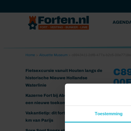
AGEND
Home
>
Alouette Museum
>
c8943411-2df8-477a-b2c5-00e7718
C8
Fietsexcursie vanuit Houten langs de
historische Nieuwe Hollandse
00
Waterlinie
05-10-20
Kazerne Fort bij Abcoude klaar voor
een nieuwe toekomst
Vakantietip: dit fort ligt nog geen 20
Toestemming
km van Parijs
Sore Spot Songs strijkt neer op het