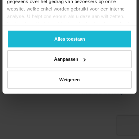
gegevens over het gedrag van bezoekers op onze
website, welke enkel worden gebruikt voor een interne
analyse. U helpt ons enorm als u deze aan wilt zetten.
Forten.nl werkt
niet
met (externe) adverteerders en heeft
geen commerciële doelstelling. U kunt deze cookies via
de knoppen accepteren, beheren of weigeren.
Alles toestaan
Deel dit
Aanpassen
© 2026 Stichting Forten Nederland
Weigeren
Over ons
Doneer nu
Disclaimer
Contact
Forten.nl wordt ondersteund door de