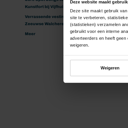
Deze website maakt gebruik
Kunstfort bij Vijfhuizen
Deze site maakt gebruik van 
Verrassende vestingen van het
site te verbeteren, statistie
Zeeuwse Walcheren
(statistieken) verzamelen a
gebruikt voor een interne ana
Meer
adverteerders en heeft geen 
weigeren.
Weigeren
© 2026 Stichting Forten Nederland