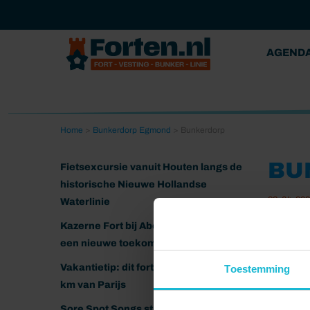
AGEND
Home
>
Bunkerdorp Egmond
>
Bunkerdorp
BU
Fietsexcursie vanuit Houten langs de
historische Nieuwe Hollandse
23-04-20
Waterlinie
Kazerne Fort bij Abcoude klaar voor
een nieuwe toekomst
Vakantietip: dit fort ligt nog geen 20
Toestemming
km van Parijs
Sore Spot Songs strijkt neer op het