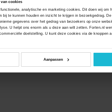
 van cookies
functionele, analytische en marketing cookies. Dit doen wij om
ken bij te kunnen houden en inzicht te krijgen in bezoekgedrag. D
nonieme gegevens over het gedrag van bezoekers op onze websi
lyse. U helpt ons enorm als u deze aan wilt zetten. Forten.nl we
commerciële doelstelling. U kunt deze cookies via de knoppen a
Aanpassen
Over ons
Doneer nu
Disclaimer
Contact
Forten.nl wordt onders