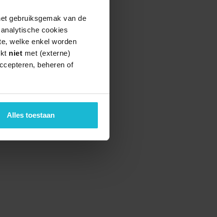
 het gebruiksgemak van de
e analytische cookies
te, welke enkel worden
rkt
niet
met (externe)
ccepteren, beheren of
Alles toestaan
teund door de