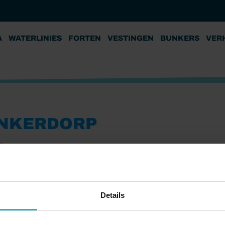
A
WATERLINIES
FORTEN
VESTINGEN
BUNKERS
VER
NKERDORP
25
Details