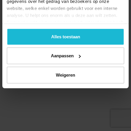
gegevens over het gedrag van bezoekers op onze
website, welke enkel worden gebruikt voor een interne
analyse. U helpt ons enorm als u deze aan wilt zetten.
Forten.nl werkt
niet
met (externe) adverteerders en heeft
Deel dit
geen commerciële doelstelling. U kunt deze cookies via
de knoppen accepteren, beheren of weigeren.
Alles toestaan
Aanpassen
© 2026 Stichting Forten Nederland
Over ons
Doneer nu
Disclaimer
Contact
Forten.nl wordt ondersteund door de
Weigeren