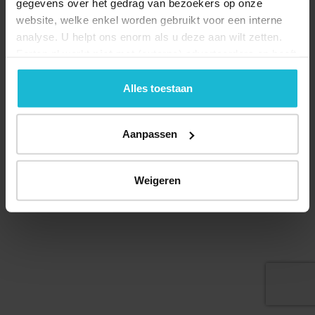
gegevens over het gedrag van bezoekers op onze
website, welke enkel worden gebruikt voor een interne
analyse. U helpt ons enorm als u deze aan wilt zetten.
Forten.nl werkt
niet
met (externe) adverteerders en heeft
geen commerciële doelstelling. U kunt deze cookies via
Deel dit
de knoppen accepteren, beheren of weigeren.
Alles toestaan
Aanpassen
© 2026 Stichting Forten Nederland
Over ons
Doneer nu
Disclaimer
Contact
Weigeren
Forten.nl wordt ondersteund door de