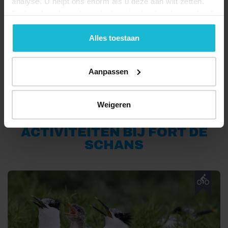
analyse. U helpt ons enorm als u deze aan wilt zetten.
Forten.nl werkt
niet
met (externe) adverteerders en heeft
geen commerciële doelstelling. U kunt deze cookies via
de knoppen accepteren, beheren of weigeren.
Alles toestaan
Aanpassen
Weigeren
ACTIVITEITEN BIJ FORT DE
SCHANS