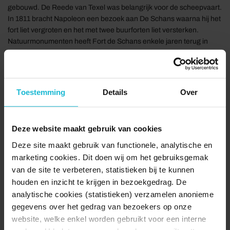
gebouwd. De Reede van Texel was belangrijk voor de scheepvaart.
In 1811 bracht Napoleon een bezoek aan De Schans waarna hij het
fort liet vergroten en het met twee buurforten liet versterken.
Natuurmonumenten heeft Fort de Schans enkele jaren terug in
fases laten restaureren. Bij die werkzaamheden werden diverse
interessante vondsten gedaan. Zo zijn ondermeer de resten van
een eeuwenoud straatje gevonden dat werd gebruikt als platform
voor kanonnen.
Toestemming
Details
Over
Schansweg 30 1792 ZA Oudeschild
Deze website maakt gebruik van cookies
Bezoek de website
Toon locatie
Deze site maakt gebruik van functionele, analytische en
marketing cookies. Dit doen wij om het gebruiksgemak
van de site te verbeteren, statistieken bij te kunnen
houden en inzicht te krijgen in bezoekgedrag. De
analytische cookies (statistieken) verzamelen anonieme
gegevens over het gedrag van bezoekers op onze
website, welke enkel worden gebruikt voor een interne