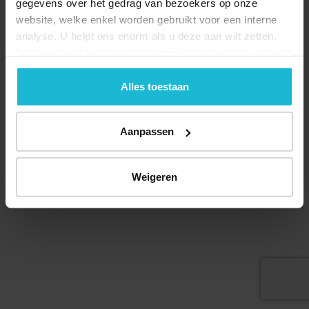
gegevens over het gedrag van bezoekers op onze
website, welke enkel worden gebruikt voor een interne
analyse. U helpt ons enorm als u deze aan wilt zetten.
Forten.nl werkt
niet
met (externe) adverteerders en heeft
Deel dit
geen commerciële doelstelling. U kunt deze cookies via
de knoppen accepteren, beheren of weigeren.
Alles toestaan
Aanpassen
© 2026 Stichting Forten Nederland
Over ons
Doneer nu
Disclaimer
Contact
Forten.nl wordt ondersteund door de
Weigeren