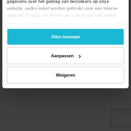
gegevens over het gedrag van bezoekers op onze
website, welke enkel worden gebruikt voor een interne
analyse. U helpt ons enorm als u deze aan wilt zetten.
Forten.nl werkt
niet
met (externe) adverteerders en heeft
Deel dit
geen commerciële doelstelling. U kunt deze cookies via
de knoppen accepteren, beheren of weigeren.
Alles toestaan
Aanpassen
© 2026 Stichting Forten Nederland
Over ons
Doneer nu
Disclaimer
Contact
Forten.nl wordt ondersteund door de
Weigeren