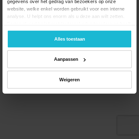
gegevens over het gedrag van bezoekers op onze
website, welke enkel worden gebruikt voor een interne
analyse. U helpt ons enorm als u deze aan wilt zetten.
Forten.nl werkt
niet
met (externe) adverteerders en heeft
geen commerciële doelstelling. U kunt deze cookies via
Deel dit
de knoppen accepteren, beheren of weigeren.
Alles toestaan
Aanpassen
© 2026 Stichting Forten Nederland
Over ons
Doneer nu
Disclaimer
Contact
Weigeren
Forten.nl wordt ondersteund door de