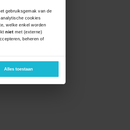
 het gebruiksgemak van de
e analytische cookies
te, welke enkel worden
rkt
niet
met (externe)
ccepteren, beheren of
Alles toestaan
teund door de