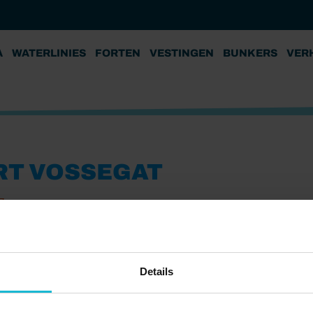
A
WATERLINIES
FORTEN
VESTINGEN
BUNKERS
VER
RT VOSSEGAT
7
Details