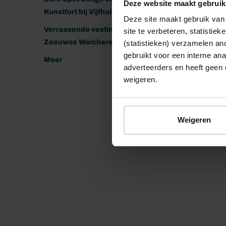
Deze website maakt gebruik
Kunstfort bij Vijfhuizen
Deze site maakt gebruik van 
Verrassende vestingen van het
site te verbeteren, statistie
Zeeuwse Walcheren
(statistieken) verzamelen a
gebruikt voor een interne ana
Meer
adverteerders en heeft geen 
weigeren.
Weigeren
© 2026 Stichting Forten Nederland