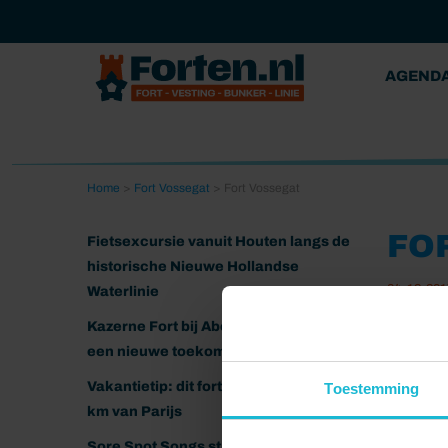
AGEND
Home
>
Fort Vossegat
>
Fort Vossegat
FO
Fietsexcursie vanuit Houten langs de
historische Nieuwe Hollandse
04-12-201
Waterlinie
Kazerne Fort bij Abcoude klaar voor
een nieuwe toekomst
Vakantietip: dit fort ligt nog geen 20
Toestemming
km van Parijs
Sore Spot Songs strijkt neer op het