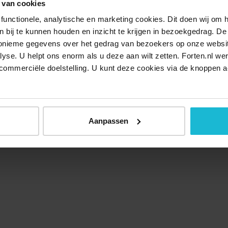
 van cookies
functionele, analytische en marketing cookies. Dit doen wij om
ken bij te kunnen houden en inzicht te krijgen in bezoekgedrag. D
nonieme gegevens over het gedrag van bezoekers op onze websi
lyse. U helpt ons enorm als u deze aan wilt zetten. Forten.nl we
commerciële doelstelling. U kunt deze cookies via de knoppen a
Aanpassen
Over ons
Doneer nu
Disclaimer
Contact
Forten.nl wordt onders