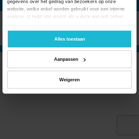
gegevens over het gedrag van bezoekers op onze
website, welke enkel worden gebruikt voor een interne
analyse. U helpt ons enorm als u deze aan wilt zetten.
Forten.nl werkt
niet
met (externe) adverteerders en heeft
© 2026 Stichting Forten Nederland
geen commerciële doelstelling. U kunt deze cookies via
Over ons
Doneer nu
Disclaimer
Contact
de knoppen accepteren, beheren of weigeren.
Alles toestaan
Forten.nl wordt ondersteund door de
Aanpassen
Weigeren