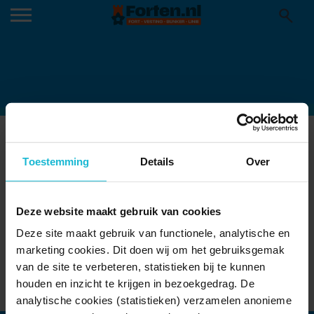
GORCUMS MUSEUM
Toestemming
Details
Over
Nieuwe Hollandse Waterlinie
Oude Hollandse Waterlinie
Deze website maakt gebruik van cookies
Deze site maakt gebruik van functionele, analytische en
Grote Markt 17 4201 EB Gorinchem
marketing cookies. Dit doen wij om het gebruiksgemak
van de site te verbeteren, statistieken bij te kunnen
houden en inzicht te krijgen in bezoekgedrag. De
Toon locatie
analytische cookies (statistieken) verzamelen anonieme