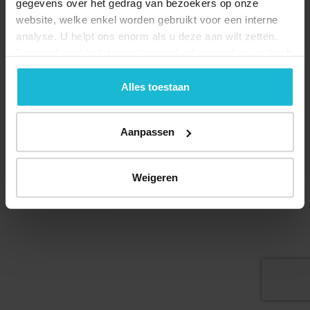
gegevens over het gedrag van bezoekers op onze
website, welke enkel worden gebruikt voor een interne
analyse. U helpt ons enorm als u deze aan wilt zetten.
Forten.nl werkt
niet
met (externe) adverteerders en heeft
Deel dit
geen commerciële doelstelling. U kunt deze cookies via
de knoppen accepteren, beheren of weigeren.
Alles toestaan
Aanpassen
© 2026 Stichting Forten Nederland
Over ons
Doneer nu
Disclaimer
Contact
Forten.nl wordt ondersteund door de
Weigeren