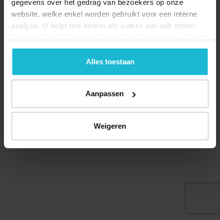
gegevens over het gedrag van bezoekers op onze
website, welke enkel worden gebruikt voor een interne
analyse. U helpt ons enorm als u deze aan wilt zetten.
Forten.nl werkt
niet
met (externe) adverteerders en heeft
geen commerciële doelstelling. U kunt deze cookies via
Deel dit
de knoppen accepteren, beheren of weigeren.
Alles toestaan
Aanpassen
© 2026 Stichting Forten Nederland
Over ons
Doneer nu
Disclaimer
Contact
Weigeren
Forten.nl wordt ondersteund door de