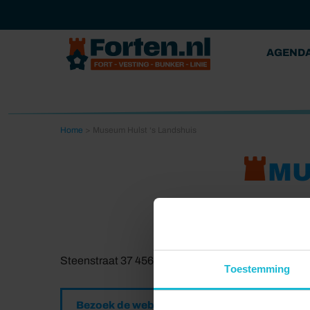
AGEND
Home
>
Museum Hulst ‘s Landshuis
MU
Steenstraat 37 4561 AR Hulst
Toestemming
Bezoek de website
Toon locatie