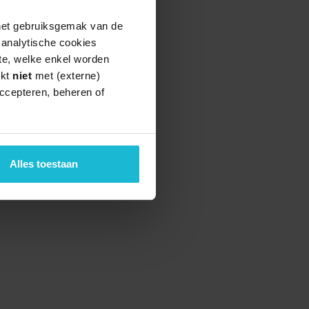
 het gebruiksgemak van de
e analytische cookies
te, welke enkel worden
rkt
niet
met (externe)
teund door de
ccepteren, beheren of
Alles toestaan