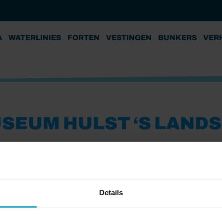
A
WATERLINIES
FORTEN
VESTINGEN
BUNKERS
VER
SEUM HULST ‘S LAND
Staats-Spaanse Linie
Details
Delen: