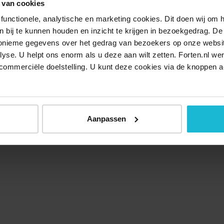
 van cookies
functionele, analytische en marketing cookies. Dit doen wij om
ken bij te kunnen houden en inzicht te krijgen in bezoekgedrag. D
nonieme gegevens over het gedrag van bezoekers op onze websi
lyse. U helpt ons enorm als u deze aan wilt zetten. Forten.nl we
Over ons
Doneer nu
Disclaimer
Contact
Forten.nl wordt onders
commerciële doelstelling. U kunt deze cookies via de knoppen a
Aanpassen