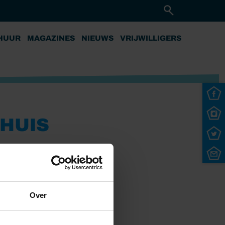
HUUR
MAGAZINES
NIEUWS
VRIJWILLIGERS
SHUIS
Over