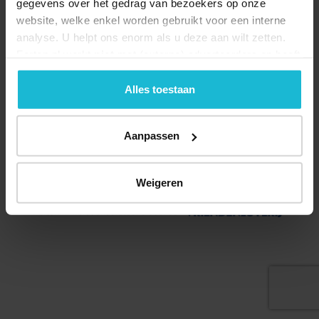
gegevens over het gedrag van bezoekers op onze
website, welke enkel worden gebruikt voor een interne
analyse. U helpt ons enorm als u deze aan wilt zetten.
Forten.nl werkt
niet
met (externe) adverteerders en heeft
geen commerciële doelstelling. U kunt deze cookies via
de knoppen accepteren, beheren of weigeren.
Alles toestaan
Deel dit
Aanpassen
© 2026 Stichting Forten Nederland
Weigeren
Over ons
Doneer nu
Disclaimer
Contact
Forten.nl wordt ondersteund door de