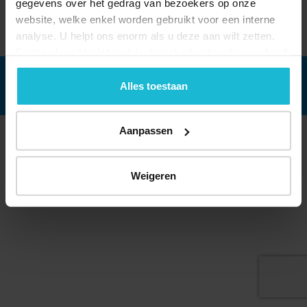
gegevens over het gedrag van bezoekers op onze
© 2026 Stichting Forten Nederland
website, welke enkel worden gebruikt voor een interne
Over ons
Doneer nu
Disclaimer
Contact
analyse. U helpt ons enorm als u deze aan wilt zetten.
Forten.nl wordt ondersteund door de
Forten.nl werkt
niet
met (externe) adverteerders en heeft
geen commerciële doelstelling. U kunt deze cookies via
de knoppen accepteren, beheren of weigeren.
Alles toestaan
Aanpassen
Weigeren