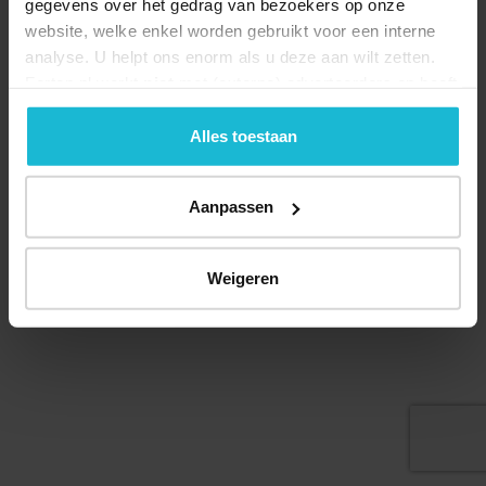
gegevens over het gedrag van bezoekers op onze
website, welke enkel worden gebruikt voor een interne
analyse. U helpt ons enorm als u deze aan wilt zetten.
Forten.nl werkt
niet
met (externe) adverteerders en heeft
Deel dit
geen commerciële doelstelling. U kunt deze cookies via
de knoppen accepteren, beheren of weigeren.
Alles toestaan
Aanpassen
© 2026 Stichting Forten Nederland
Over ons
Doneer nu
Disclaimer
Contact
Forten.nl wordt ondersteund door de
Weigeren