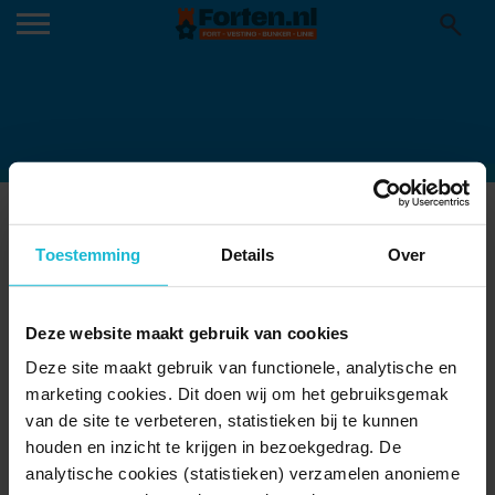
VIEW OF EDAM FROM A COLORFUL AND
FLOWERY BRIDGE
Toestemming
Details
Over
17-05-2023
View of Edam from a colorful and flowery bridge
Deze website maakt gebruik van cookies
Deze site maakt gebruik van functionele, analytische en
marketing cookies. Dit doen wij om het gebruiksgemak
van de site te verbeteren, statistieken bij te kunnen
houden en inzicht te krijgen in bezoekgedrag. De
analytische cookies (statistieken) verzamelen anonieme