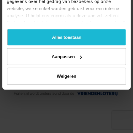
gegevens over het gedrag van bezoekers op onze
website, welke enkel worden gebruikt voor een interne
analyse. U helpt ons enorm als u deze aan wilt zetten.
Forten.nl werkt
niet
met (externe) adverteerders en heeft
geen commerciële doelstelling. U kunt deze cookies via
de knoppen accepteren, beheren of weigeren.
Alles toestaan
Deel dit
Aanpassen
Weigeren
© 2026 Stichting Forten Nederland
Over ons
Doneer nu
Disclaimer
Contact
Forten.nl wordt ondersteund door de