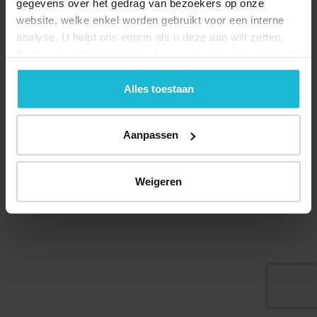
gegevens over het gedrag van bezoekers op onze
website, welke enkel worden gebruikt voor een interne
analyse. U helpt ons enorm als u deze aan wilt zetten.
Forten.nl werkt
niet
met (externe) adverteerders en heeft
Deel dit
geen commerciële doelstelling. U kunt deze cookies via
de knoppen accepteren, beheren of weigeren.
Alles toestaan
Aanpassen
© 2026 Stichting Forten Nederland
Over ons
Doneer nu
Disclaimer
Contact
Forten.nl wordt ondersteund door de
Weigeren