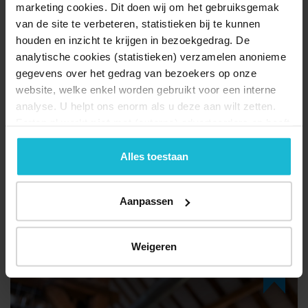
12-09-2026
marketing cookies. Dit doen wij om het gebruiksgemak
van de site te verbeteren, statistieken bij te kunnen
Vroeg
houden en inzicht te krijgen in bezoekgedrag. De
analytische cookies (statistieken) verzamelen anonieme
gegevens over het gedrag van bezoekers op onze
website, welke enkel worden gebruikt voor een interne
analyse. U helpt ons enorm als u deze aan wilt zetten.
Forten.nl werkt
niet
met (externe) adverteerders en heeft
geen commerciële doelstelling. U kunt deze cookies via
de knoppen accepteren, beheren of weigeren.
Alles toestaan
Boerenmarkt
Aanpassen
12-09-2026
Vroeg
Weigeren