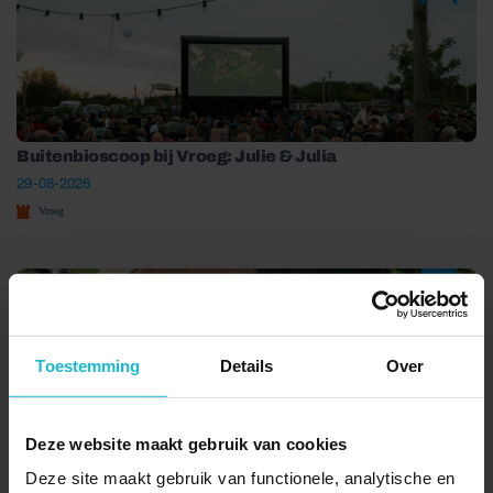
Buitenbioscoop bij Vroeg: Julie & Julia
29-08-2026
Vroeg
Toestemming
Details
Over
Deze website maakt gebruik van cookies
Boerenmarkt bij Vroeg
Deze site maakt gebruik van functionele, analytische en