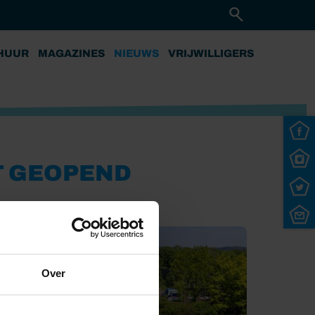
HUUR
MAGAZINES
NIEUWS
VRIJWILLIGERS
T GEOPEND
Over