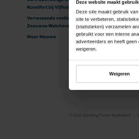
Deze website maakt gebruik
volop ru
Kunstfort bij Vijfhuizen
Deze site maakt gebruik van 
Bezoeker
Verrassende vestingen van het
site te verbeteren, statistie
hectare 
Zeeuwse Walcheren
(statistieken) verzamelen a
eeuw vol
gebruikt voor een interne ana
Meer Nieuws
de nege
adverteerders en heeft geen 
weigeren.
bezoeker
naastgel
eigenwij
Weigeren
© 2026 Stichting Forten Nederland