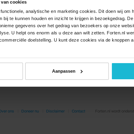
 van cookies
imte voor flora en fauna én cultureel erfgoed.
functionele, analytische en marketing cookies. Dit doen wij om
s van het Frontenpark kunnen genieten van ruim 20
ken bij te kunnen houden en inzicht te krijgen in bezoekgedrag. D
unieke natuur, omzoomd door de eind achttiende
nonieme gegevens over het gedrag van bezoekers op onze websi
tooide vestingwerken van de ‘Linie du Dumoulin’ en
lyse. U helpt ons enorm als u deze aan wilt zetten. Forten.nl we
ntiende-eeuwse ‘Nieuwe Bossche Fronten’. Om
commerciële doelstelling. U kunt deze cookies via de knoppen a
s de weg te wijzen door het Frontenpark en de
egen nieuwe, bruisende stadswijk Sphinxkwartier is de wandelro
s’ ontwikkeld. De wandelroute is verkrijgbaar bij het
Maastricht V
Aanpassen
Over ons
Doneer nu
Disclaimer
Contact
Forten.nl wordt onders