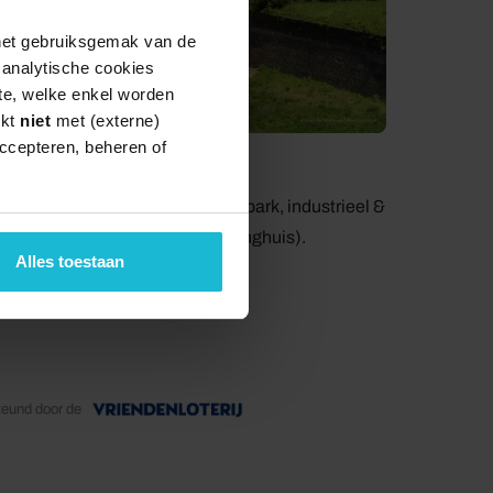
 het gebruiksgemak van de
e analytische cookies
te, welke enkel worden
rkt
niet
met (externe)
ccepteren, beheren of
ute ‘Sphinxkwartier en Frontenpark, industrieel &
isitor Center
(Kleine Staat 1, Dinghuis).
Alles toestaan
teund door de