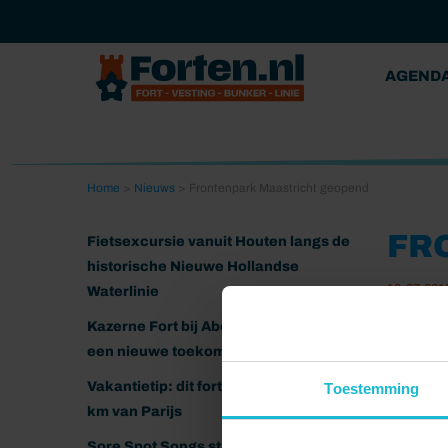
AGEND
Home
>
Nieuws
>
Frontenpark Maastricht geopend
FR
Fietsexcursie vanuit Houten langs de
historische Nieuwe Hollandse
16-07-201
Waterlinie
Kazerne Fort bij Abcoude klaar voor
Met een
een nieuwe toekomst
Jan Kra
gebruik.
Vakantietip: dit fort ligt nog geen 20
Toestemming
het stad
km van Parijs
binnenst
Sore Spot Songs strijkt neer op het