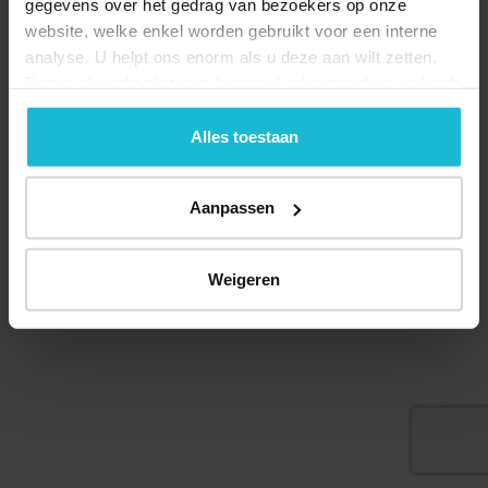
gegevens over het gedrag van bezoekers op onze
website, welke enkel worden gebruikt voor een interne
analyse. U helpt ons enorm als u deze aan wilt zetten.
Forten.nl werkt
niet
met (externe) adverteerders en heeft
geen commerciële doelstelling. U kunt deze cookies via
de knoppen accepteren, beheren of weigeren.
Alles toestaan
Aanpassen
© 2026 Stichting Forten Nederland
Over ons
Doneer nu
Disclaimer
Contact
Weigeren
Forten.nl wordt ondersteund door de