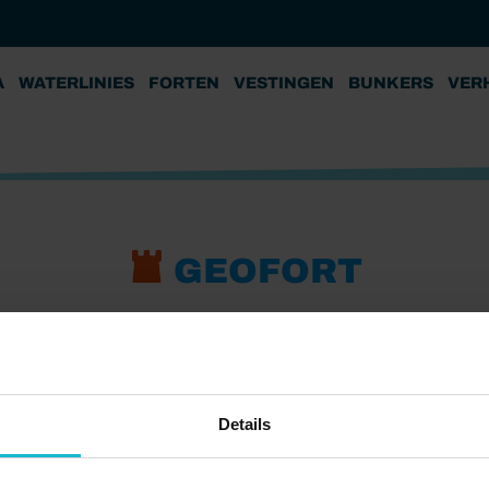
A
WATERLINIES
FORTEN
VESTINGEN
BUNKERS
VER
GEOFORT
Details