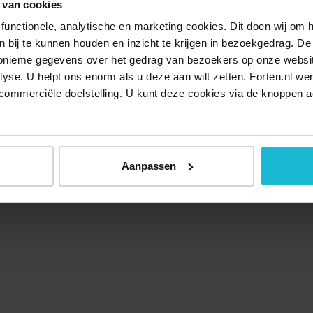
 van cookies
functionele, analytische en marketing cookies. Dit doen wij om
ken bij te kunnen houden en inzicht te krijgen in bezoekgedrag. D
nonieme gegevens over het gedrag van bezoekers op onze websi
lyse. U helpt ons enorm als u deze aan wilt zetten. Forten.nl we
commerciële doelstelling. U kunt deze cookies via de knoppen a
Over ons
Doneer nu
Disclaimer
Contact
Forten.nl wordt onders
Aanpassen