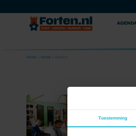
AGEND
Home
>
Home
>
Geofort
Toestemming