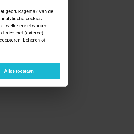
 het gebruiksgemak van de
e analytische cookies
te, welke enkel worden
rkt
niet
met (externe)
ccepteren, beheren of
teund door de
Alles toestaan