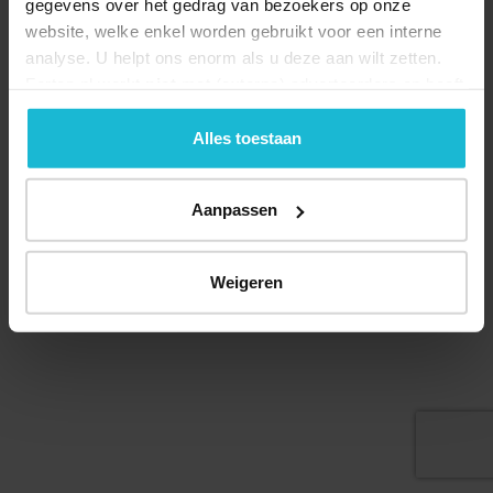
gegevens over het gedrag van bezoekers op onze
website, welke enkel worden gebruikt voor een interne
analyse. U helpt ons enorm als u deze aan wilt zetten.
Forten.nl werkt
niet
met (externe) adverteerders en heeft
geen commerciële doelstelling. U kunt deze cookies via
de knoppen accepteren, beheren of weigeren.
Alles toestaan
© 2026 Stichting Forten Nederland
Over ons
Doneer nu
Disclaimer
Contact
Aanpassen
Forten.nl wordt ondersteund door de
Weigeren