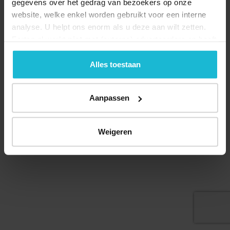
gegevens over het gedrag van bezoekers op onze
website, welke enkel worden gebruikt voor een interne
analyse. U helpt ons enorm als u deze aan wilt zetten.
Forten.nl werkt
niet
met (externe) adverteerders en heeft
geen commerciële doelstelling. U kunt deze cookies via
de knoppen accepteren, beheren of weigeren.
Alles toestaan
Aanpassen
© 2026 Stichting Forten Nederland
Over ons
Doneer nu
Disclaimer
Contact
Weigeren
Forten.nl wordt ondersteund door de