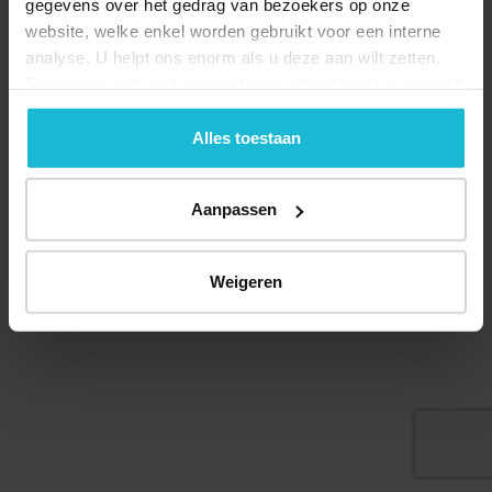
gegevens over het gedrag van bezoekers op onze
website, welke enkel worden gebruikt voor een interne
analyse. U helpt ons enorm als u deze aan wilt zetten.
Forten.nl werkt
niet
met (externe) adverteerders en heeft
geen commerciële doelstelling. U kunt deze cookies via
© 2026 Stichting Forten Nederland
de knoppen accepteren, beheren of weigeren.
Alles toestaan
Over ons
Doneer nu
Disclaimer
Contact
Forten.nl wordt ondersteund door de
Aanpassen
Weigeren