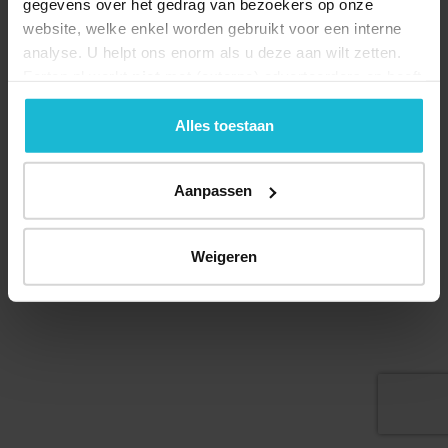
gegevens over het gedrag van bezoekers op onze
website, welke enkel worden gebruikt voor een interne
analyse. U helpt ons enorm als u deze aan wilt zetten.
Forten.nl werkt
niet
met (externe) adverteerders en heeft
geen commerciële doelstelling. U kunt deze cookies via
© 2026 Stichting Forten Nederland
de knoppen accepteren, beheren of weigeren.
Alles toestaan
Over ons
Doneer nu
Disclaimer
Contact
Forten.nl wordt ondersteund door de
Aanpassen
Weigeren