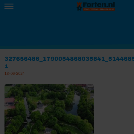
327656486_1790054868035841_514468
1
13-06-2024