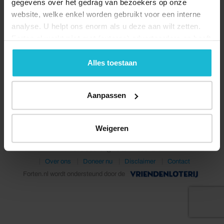
gegevens over het gedrag van bezoekers op onze
website, welke enkel worden gebruikt voor een interne
analyse. U helpt ons enorm als u deze aan wilt zetten.
Forten.nl werkt
niet
met (externe) adverteerders en heeft
geen commerciële doelstelling. U kunt deze cookies via
de knoppen accepteren, beheren of weigeren.
Alles toestaan
Deel dit
Aanpassen
Weigeren
© 2026 Stichting Forten Nederland
Over ons
Doneer nu
Disclaimer
Contact
Forten.nl wordt ondersteund door de