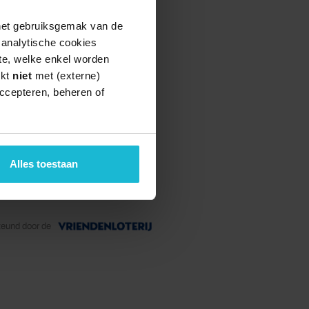
 het gebruiksgemak van de
e analytische cookies
te, welke enkel worden
rkt
niet
met (externe)
ccepteren, beheren of
Alles toestaan
teund door de