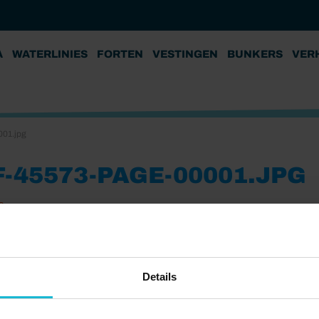
A
WATERLINIES
FORTEN
VESTINGEN
BUNKERS
VER
001.jpg
F-45573-PAGE-00001.JPG
9
Details