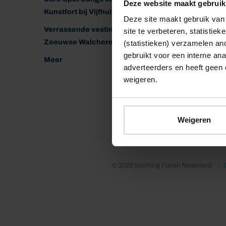
Deze website maakt gebruik
Kunstfort bij Vijfhuizen
Deze site maakt gebruik van 
Verrassende vestingen van het
site te verbeteren, statistie
Zeeuwse Walcheren
(statistieken) verzamelen a
gebruikt voor een interne ana
Meer
adverteerders en heeft geen 
weigeren.
Weigeren
© 2026 Stichting Forten Nederland